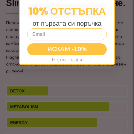
SlimFit, чаят за отслабване.
10% ОТСТЪПКА
от първата си поръчка
Повече от 5 години ние помагаме на всички жени по
света да достигнат най-добрата си форма. Точно
Email
тази работа ни помогна да достигнем до точната
комбинация от съставки, която кара тялото да гори
ИСКАМ -10%
калории на високи обороти през целия ден.
Надяваме се нашата специална рецепта за чай за
Не, благодаря
отслабване да се превърне в любимия ти, ежедневен
ритуал!
DETOX
METABOLISM
ENERGY