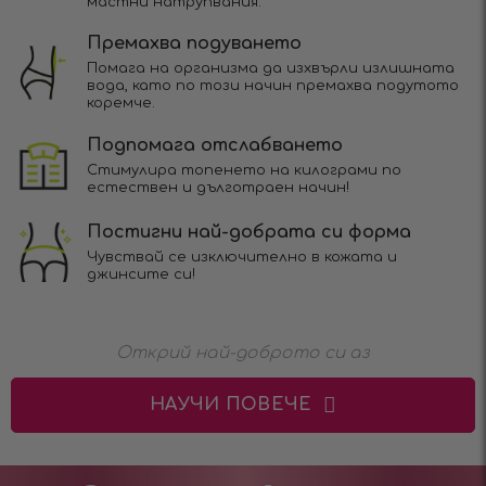
мастни натрупвания.
Премахва подуването
Помага на организма да изхвърли излишната
вода, като по този начин премахва подутото
коремче.
Подпомага отслабването
Стимулира топенето на килограми по
естествен и дълготраен начин!
Постигни най-добрата си форма
Чувствай се изключително в кожата и
джинсите си!
Открий най-доброто си аз
НАУЧИ ПОВЕЧЕ