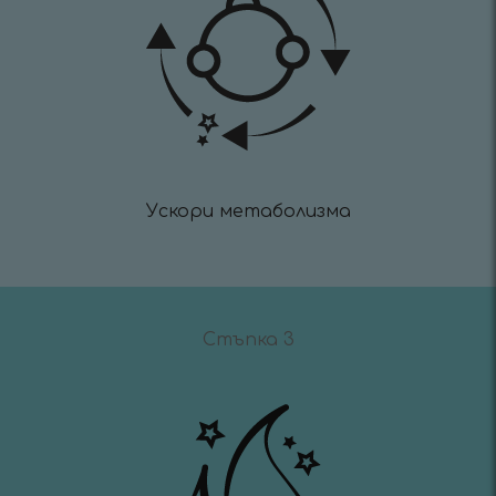
Ускори метаболизма
Стъпка 3