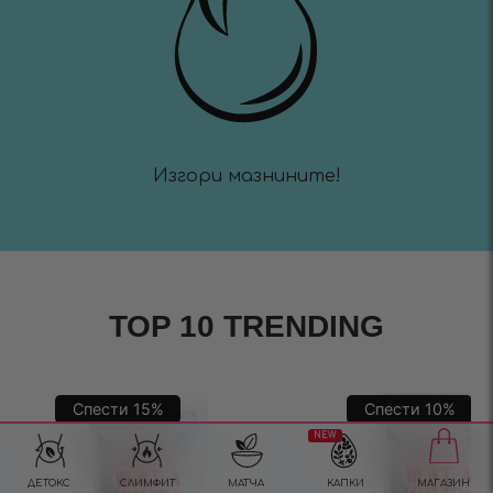
Изгори мазнините!
TOP 10 TRENDING
Спести
15
%
Спести
10
%
NEW
ДЕТОКС
СЛИМФИТ
МАТЧА
КАПКИ
МАГАЗИН