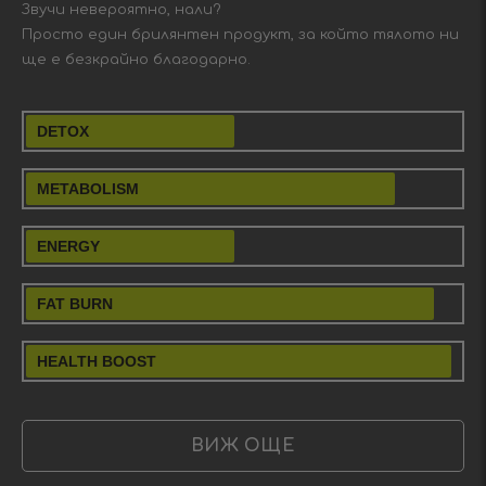
Звучи невероятно, нали?
Просто един брилянтен продукт, за който тялото ни
ще е безкрайно благодарно.
DETOX
METABOLISM
ENERGY
FAT BURN
HEALTH BOOST
ВИЖ ОЩЕ