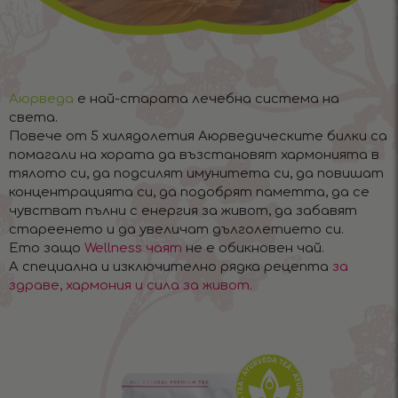
Аюрведа
е най-старата лечебна система на
света.
Повече от 5 хилядолетия Аюрведическите билки са
помагали на хората да възстановят хармонията в
тялото си, да подсилят имунитета си, да повишат
концентрацията си, да подобрят паметта, да се
чувстват пълни с енергия за живот, да забавят
стареенето и да увеличат дълголетието си.
Ето защо
Wellness чаят
не е обикновен чай.
А специална и изключително рядка рецепта
за
здраве, хармония и сила за живот.