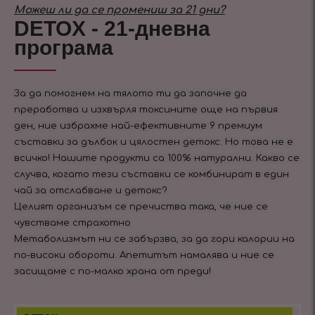
Можеш ли да се промениш за 21 дни?
DETOX - 21-дневна
програма
За да помогнем на тялото ти да започне да
преработва и изхвърля токсините още на първия
ден, ние избрахме най-ефективните 9 премиум
съставки за дълбок и цялостен детокс. Но това не е
всичко! Нашите продукти са 100% натурални. Какво се
случва, когато тези съставки се комбинират в един
чай за отслабване и детокс?
Целият организъм се пречиства така, че ние се
чувстваме страхотно
Метаболизмът ни се забързва, за да гори калории на
по-високи обороти. Апетитът намалява и ние се
засищаме с по-малко храна от преди!