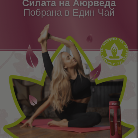
Силата на Аюрведа
Побрана в Един Чай