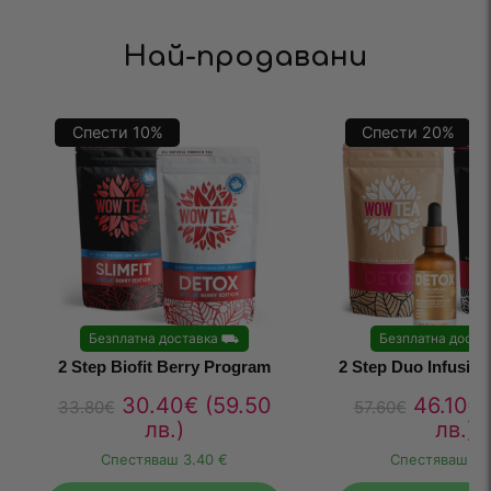
Най-продавани
Спести
10
%
Спести
20
%
Безплатна доставка
⛟
Безплатна доста
2 Step Biofit Berry Program
2 Step Duo Infusio
30.40
€
(59.50
46.10
€
33.80
€
57.60
€
лв.)
лв.)
Спестяваш
3.40 €
Спестяваш
11