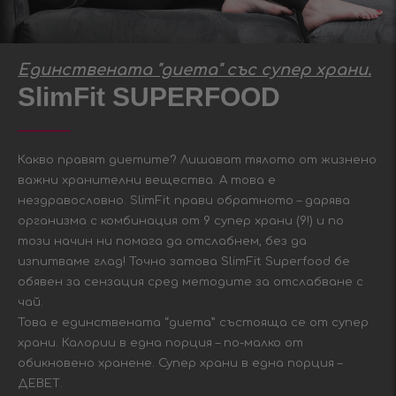
Единствената "диета" със супер храни.
SlimFit SUPERFOOD
Какво правят диетите? Лишават тялото от жизнено
важни хранителни вещества. А това е
нездравословно. SlimFit прави обратното – дарява
организма с комбинация от 9 супер храни (9!) и по
този начин ни помага да отслабнем, без да
изпитваме глад! Точно затова SlimFit Superfood бе
обявен за сензация сред методите за отслабване с
чай.
Това е единствената “диета” състояща се от супер
храни. Калории в една порция – по-малко от
обикновено хранене. Супер храни в една порция –
ДЕВЕТ.