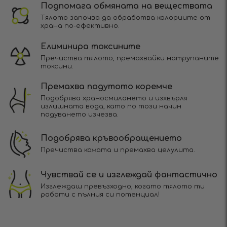
Подпомага обмяната на веществата
Тялото започва да обработва калориите от
храна по-ефективно.
Елиминира токсините
Пречиства тялото, премахвайки натрупаните
токсини.
Премахва подутото коремче
Подобрява храносмилането и изхвърля
излишната вода, като по този начин
подуването изчезва.
Подобрява кръвообращението
Пречиства кожата и премахва целулита.
Чувствай се и изглеждай фантастично
Изглеждаш превъзходно, когато тялото ти
работи с пълния си потенциал!