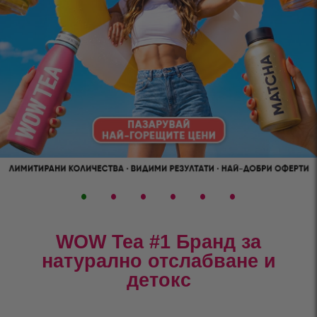
•
•
•
•
•
•
WOW Tea #1 Бранд за
натурално отслабване и
детокс