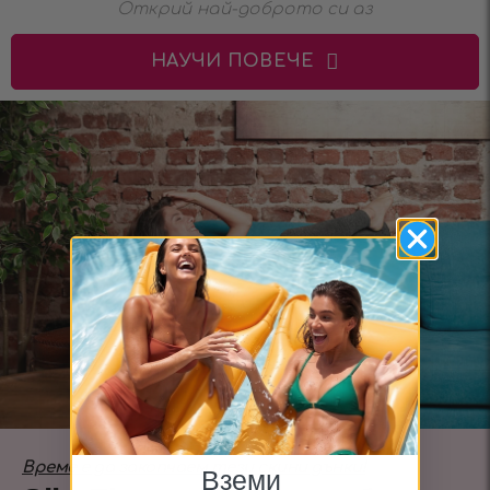
Открий най-доброто си аз
НАУЧИ ПОВЕЧЕ
Време е да закопчаем тези скини дънки!
Вземи